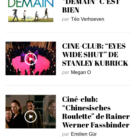
“DEMAIN” C’EST
BIEN
par
Téo Verhoeven
CINE-CLUB: “EYES
WIDE SHUT” DE
STANLEY KUBRICK
par
Megan O
Ciné-club:
“Chinesisches
Roulette” de Rainer
Werner Fassbinder
par
Emilien Gür