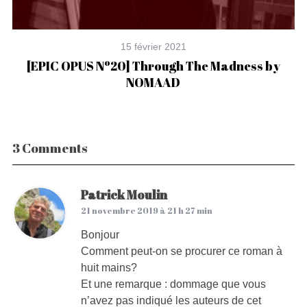
15 février 2021
ls
[
[EPIC OPUS Nº20] Through The Madness by
NOMAAD
3 Comments
Patrick Moulin
21 novembre 2019 à 21 h 27 min
Bonjour
Comment peut-on se procurer ce roman à
huit mains?
Et une remarque : dommage que vous
n’avez pas indiqué les auteurs de cet