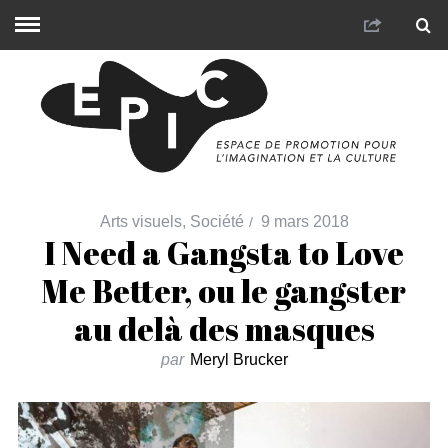
Arts visuels
,
Société
9 mars 2018
I Need a Gangsta to Love
Me Better, ou le gangster
au delà des masques
par
Meryl Brucker