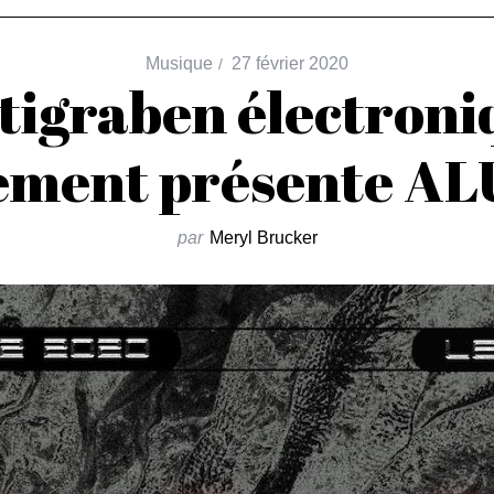
Musique
27 février 2020
stigraben électroni
ement présente AL
par
Meryl Brucker