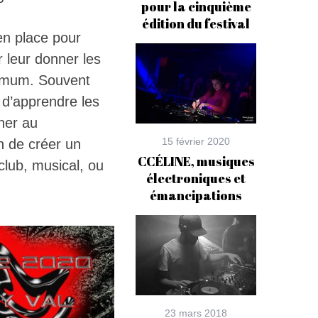
pour la cinquième
édition du festival
en place pour
 leur donner les
ximum. Souvent
es d’apprendre les
cher au
15 février 2020
n de créer un
CCÉLINE, musiques
club, musical, ou
électroniques et
émancipations
23 mars 2018