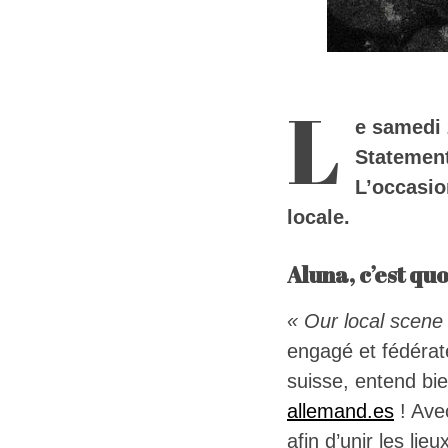
L
e samedi 2
Statement
L’occasio
locale.
Aluna, c’est quo
« Our local scene 
engagé et fédérat
suisse, entend bie
allemand.es
! Ave
afin d’unir les li