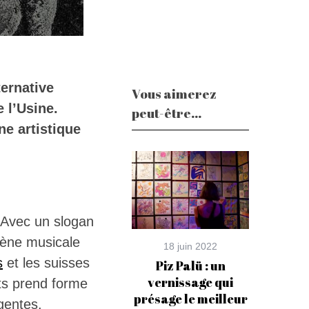
ternative
Vous aimerez
 l’Usine.
peut-être...
ne artistique
Avec un slogan
cène musicale
18 juin 2022
s
et les suisses
Piz Palü : un
vernissage qui
ts prend forme
présage le meilleur
rgentes.