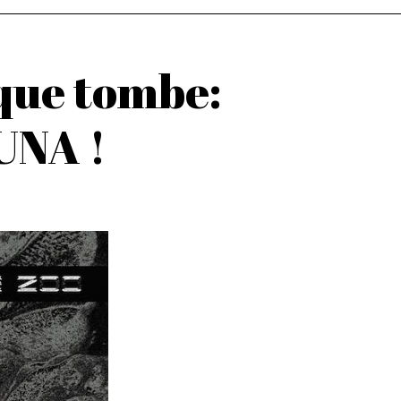
que tombe:
UNA !