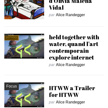
d’Olivia Malena
Vidal
par
Alice Randegger
held together with
water, quand l’art
contemporain
explore internet
par
Alice Randegger
Focus
HTWW a Trailer
for HTWW
par
Alice Randegger