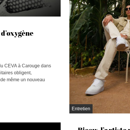
 d’oxygène
t du CEVA à Carouge dans
taires obligent,
out de même un nouveau
Entretien
Ricow, l’artiste