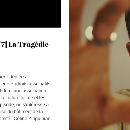
7] La Tragédie
uer ! dédiée à
rie Portraits associatifs.
t demi une association,
a culture locale et les
pisode, on s’intéresse à
rise du bâtiment de la
ité : Céline Zinguinian