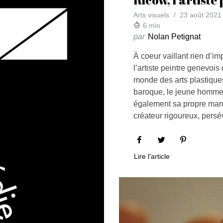
Arts visuels
23 août 2021
6
min
par
Nolan Petignat
À coeur vaillant rien d’i
l’artiste peintre genevoi
monde des arts plastiques
baroque, le jeune homme a
également sa propre mar
créateur rigoureux, persé
Lire l'article