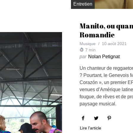
Entretien
Manito, ou quan
Romandie
Musique
10 août 2021
7
min
par
Nolan Petignat
Un chanteur de reggaeto
? Pourtant, le Genevois Ma
Corazón », un premier EP 
venues d’Amérique latine
fougue, de rêves et de pr
paysage musical.
Lire l'article