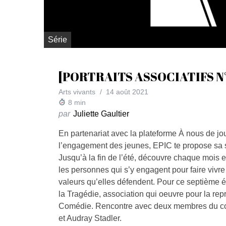
Série
[PORTRAITS ASSOCIATIFS N°
Arts vivants
14 août 2021
8
min
par
Juliette Gaultier
En partenariat avec la plateforme À nous de jo
l’engagement des jeunes, EPIC te propose sa sé
Jusqu’à la fin de l’été, découvre chaque mois e
les personnes qui s’y engagent pour faire vivre l
valeurs qu’elles défendent. Pour ce septième é
la Tragédie, association qui oeuvre pour la rep
Comédie. Rencontre avec deux membres du com
et Audray Stadler.