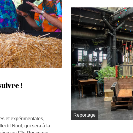
suivre !
Reportage
es et expérimentales,
ectif Nout, qui sera à la
ève sur l’île Rousseau