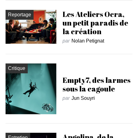
Les Ateliers Ocra,
Reportage
un petit paradis de
la création
par
Nolan Petignat
Critique
Empty7, des larmes
sous la cagoule
par
Jun Souyri
Angelina, de la
Entretien