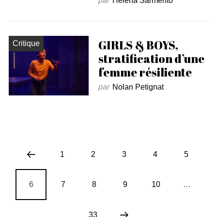
par
Helena Sarmento
GIRLS & BOYS,
Critique
stratification d’une
femme résiliente
par
Nolan Petignat
1
2
3
4
5
6
7
8
9
10
…
33