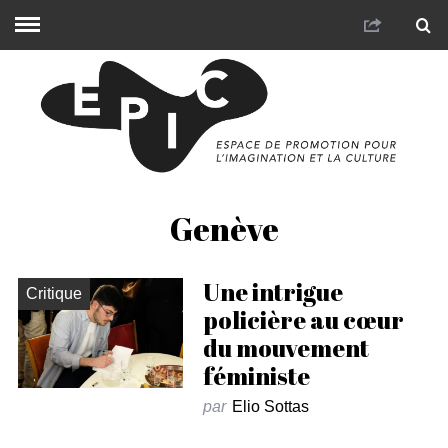
Genève
Une intrigue
Critique
policière au cœur
du mouvement
féministe
par
Elio Sottas