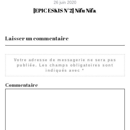
26 juin 2020
[EPIC ESKIS N°2] Nifu Nifa
Laisser un commentaire
Votre adresse de messagerie ne sera pas
publiée.
Les champs obligatoires sont
indiqués avec
*
Commentaire