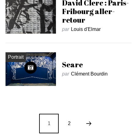
David Clerc : Paris-
Fribourg aller-
retour
par
Louis d'Elmar
Portrait
Seare
par
Clément Bourdin
1
2