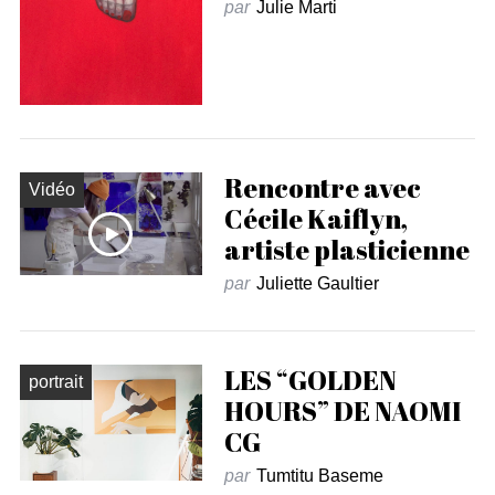
par
Julie Marti
Rencontre avec
Vidéo
Cécile Kaiflyn,
artiste plasticienne
par
Juliette Gaultier
LES “GOLDEN
portrait
HOURS” DE NAOMI
CG
par
Tumtitu Baseme