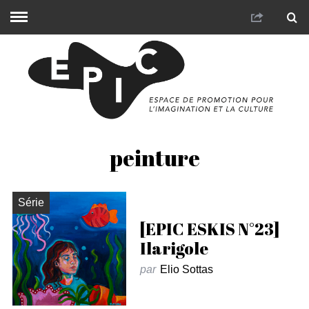
peinture
Série
[EPIC ESKIS N°23]
Ilarigole
par
Elio Sottas