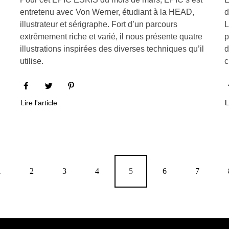
entretenu avec Von Werner, étudiant à la HEAD,
d
illustrateur et sérigraphe. Fort d’un parcours
L
extrêmement riche et varié, il nous présente quatre
p
illustrations inspirées des diverses techniques qu’il
d
utilise.
c
Lire l'article
L
1
2
3
4
5
6
7