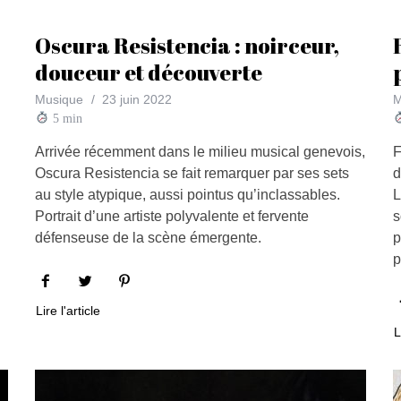
Oscura Resistencia : noirceur,
douceur et découverte
Musique
23 juin 2022
M
5
min
Arrivée récemment dans le milieu musical genevois,
F
Oscura Resistencia se fait remarquer par ses sets
d
au style atypique, aussi pointus qu’inclassables.
L
Portrait d’une artiste polyvalente et fervente
s
défenseuse de la scène émergente.
p
p
Lire l'article
L