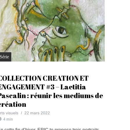
Série
COLLECTION CREATION ET
ENGAGEMENT #3 – Laetitia
Pascalin : réunir les mediums de
création
rts visuels
22 mars 2022
4
min
n cette fin d’hiver, EPIC te propose trois portraits