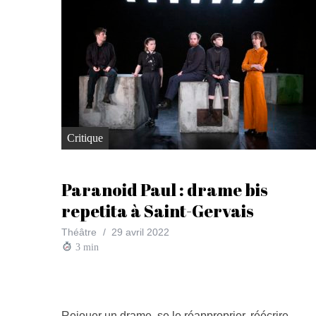
Critique
Paranoid Paul : drame bis
repetita à Saint-Gervais
Théâtre
29 avril 2022
3
min
Rejouer un drame, se le réapproprier, réécrire