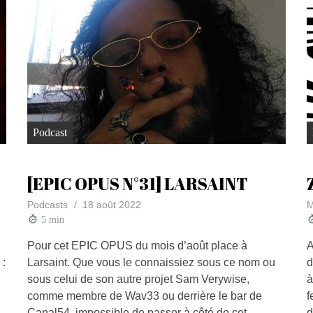
Podcast
[EPIC OPUS N°31] LARSAINT
Podcasts
18 août 2022
M
5
min
Pour cet EPIC OPUS du mois d’août place à
A
 :
Larsaint. Que vous le connaissiez sous ce nom ou
d
sous celui de son autre projet Sam Verywise,
à
comme membre de Wav33 ou derrière le bar de
f
Canal54, impossible de passer à côté de cet
d