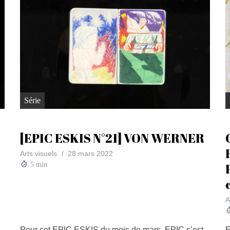
Série
[EPIC ESKIS N°21] VON WERNER
Arts visuels
28 mars 2022
5
min
A
Pour cet EPIC ESKIS du mois de mars, EPIC s’est
E