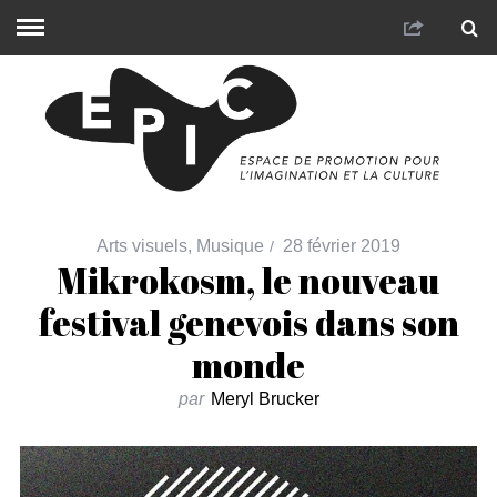
Arts visuels
,
Musique
28 février 2019
Mikrokosm, le nouveau
festival genevois dans son
monde
par
Meryl Brucker