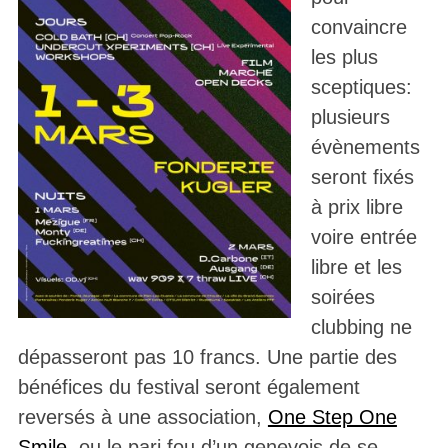
convaincre
les plus
sceptiques:
plusieurs
évènements
seront fixés
à prix libre
voire entrée
libre et les
soirées
clubbing ne
dépasseront pas 10 francs. Une partie des
bénéfices du festival seront également
reversés à une association,
One Step One
Smile
, ou le pari fou d’un genevois de se