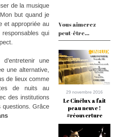
asser de la musique
. Mon but quand je
e et appropriée au
Vous aimerez
peut-être...
s responsables qui
pect.
 d’entretenir une
e une alternative,
 plus de lieux comme
îtes de nuits au
29 novembre 2016
c des institutions
Le Cinélux a fait
s questions. Grâce
peau neuve !
#réouverture
ans