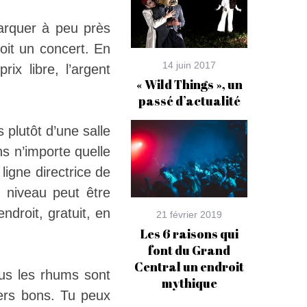
arquer à peu près
soit un concert. En
14 juin 2017
ix libre, l’argent
« Wild Things », un
passé d’actualité
 plutôt d’une salle
s n’importe quelle
ligne directrice de
e niveau peut être
droit, gratuit, en
21 février 2019
Les 6 raisons qui
font du Grand
Central un endroit
us les rhums sont
mythique
pers bons. Tu peux