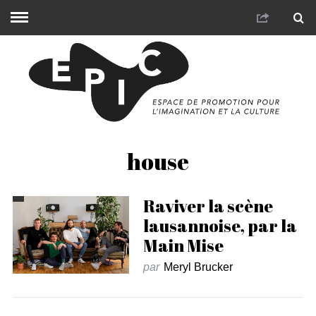
house
Raviver la scène
lausannoise, par la
Main Mise
par
Meryl Brucker