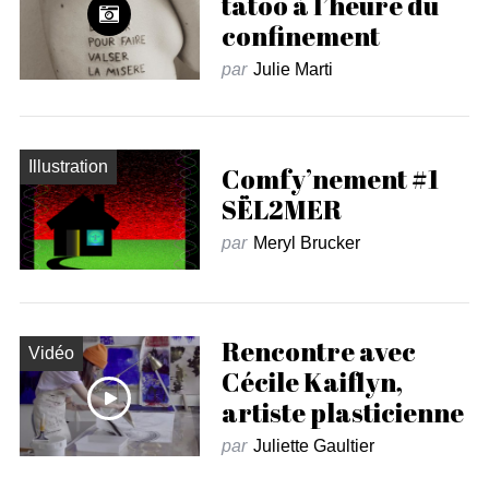
tatoo à l’heure du
confinement
par
Julie Marti
Illustration
Comfy’nement #1
SËL2MER
par
Meryl Brucker
Rencontre avec
Vidéo
Cécile Kaiflyn,
artiste plasticienne
par
Juliette Gaultier