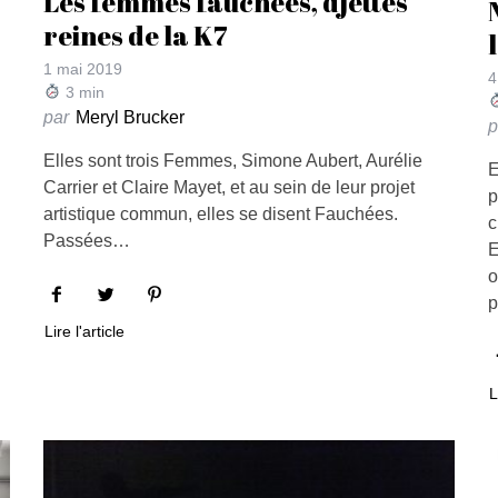
Les femmes fauchées, djettes
reines de la K7
1 mai 2019
4
3
min
par
Meryl Brucker
p
Elles sont trois Femmes, Simone Aubert, Aurélie
E
Carrier et Claire Mayet, et au sein de leur projet
p
artistique commun, elles se disent Fauchées.
c
Passées…
E
o
p
Lire l'article
L