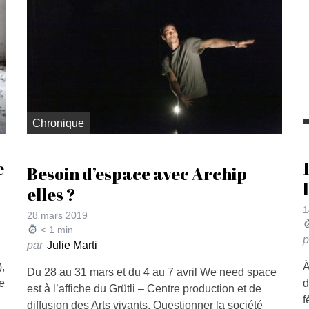
Chronique
e
Besoin d’espace avec Archip-
elles ?
1
28 mars 2019
< 1
min
p
par
Julie Marti
,
À
Du 28 au 31 mars et du 4 au 7 avril We need space
e
d
est à l’affiche du Grütli – Centre production et de
f
diffusion des Arts vivants. Questionner la société