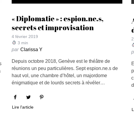
« Diplomatie » : espion.ne.s,
secrets et improvisation
4 février 2019
2
3
min
par
Clarissa Y
p
Depuis octobre 2018, Genève est le théâtre de
s
E
réunions un peu particulières. Sept espion.ne.s de
à
p
haut vol, une chambre d’hôtel, un majordome
c
énigmatique et de lourds secrets à révéler…
d
Lire l'article
L