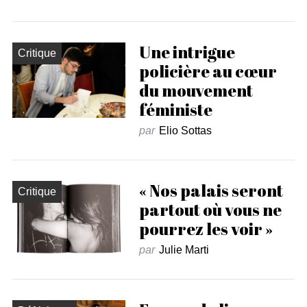
Une intrigue
Critique
policière au cœur
du mouvement
féministe
par
Elio Sottas
« Nos palais seront
Critique
partout où vous ne
pourrez les voir »
par
Julie Marti