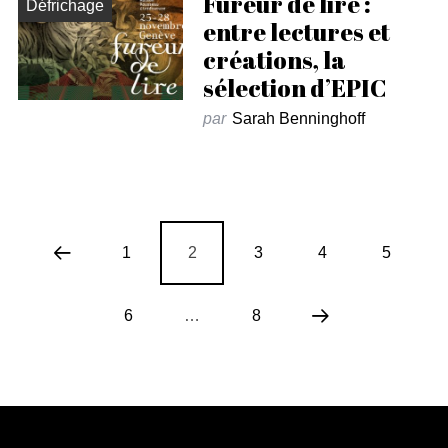
Fureur de lire :
Défrichage
entre lectures et
créations, la
sélection d’EPIC
par
Sarah Benninghoff
1
2
3
4
5
6
…
8