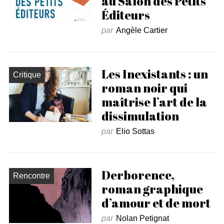
au Salon des Petits
Éditeurs
par
Angèle Cartier
Les Inexistants : un
Critique
roman noir qui
maîtrise l’art de la
dissimulation
par
Elio Sottas
Derborence,
Rencontre
roman graphique
d’amour et de mort
par
Nolan Petignat