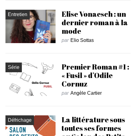
Elise Vonaesch : un
Entretien
dernier roman à la
mode
par
Elio Sottas
Premier Roman #1 :
Série
« Fusil » d’Odile
Cornuz
par
Angèle Cartier
La littérature sous
Défrichage
toutes ses formes