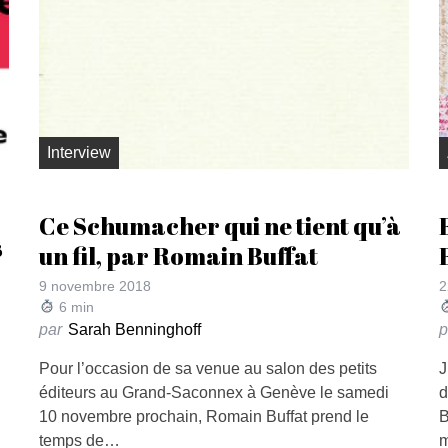
Interview
Ce Schumacher qui ne tient qu’à
s
un fil, par Romain Buffat
9 novembre 2018
2
6
min
par
Sarah Benninghoff
p
Pour l’occasion de sa venue au salon des petits
J
éditeurs au Grand-Saconnex à Genève le samedi
d
10 novembre prochain, Romain Buffat prend le
B
temps de…
m