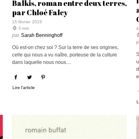
Balkis, roman entre deux terres,
par Chloé Falcy
15 février 2019
3
min
4
par
Sarah Benninghoff
p
Où est-on chez soi ? Sur la terre de ses origines,
S
celle qui nous a vu naître, porteuse de la culture
u
dans laquelle nous nous…
d
e
Lire l'article
L