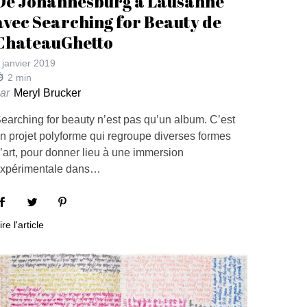
De Johannesburg à Lausanne
avec Searching for Beauty de
ChateauGhetto
 janvier 2019
2
min
ar
Meryl Brucker
earching for beauty n’est pas qu’un album. C’est
n projet polyforme qui regroupe diverses formes
’art, pour donner lieu à une immersion
xpérimentale dans…
ire l'article