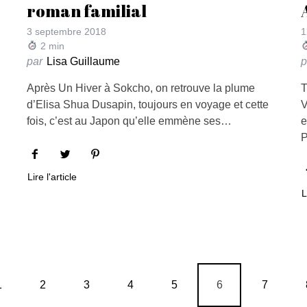
roman familial
3 septembre 2018
1
2
min
par
Lisa Guillaume
p
Après Un Hiver à Sokcho, on retrouve la plume
T
d’Elisa Shua Dusapin, toujours en voyage et cette
V
fois, c’est au Japon qu’elle emmène ses…
e
P
Lire l'article
L
1
2
3
4
5
6
7