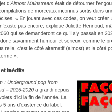
jet d’
Almost Mainstream
était de détourner l’engo
 compilations de morceaux inconnus sortis dans une
écises. « En jouant avec ces codes, on veut créer 
existe pas encore, explique Juliette Henrioud, mâc
060 qui se demanderont ce qu’il s’y passait en 20
donc savamment humour et sérieux, comme le pro
us relie, c’est le côté alternatif (almost) et le côté
terme ».
et inédits
m : Underground pop from
and – 2015-2020
a grandi depuis
volets d’ici la fin de l’année. La
es 5 ans d’existence du label,