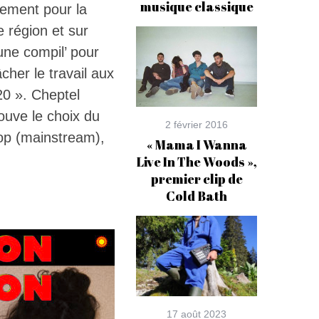
musique classique
uement pour la
 région et sur
une compil’ pour
her le travail aux
20 ». Cheptel
uve le choix du
2 février 2016
 pop (mainstream),
« Mama I Wanna
Live In The Woods »,
premier clip de
Cold Bath
17 août 2023