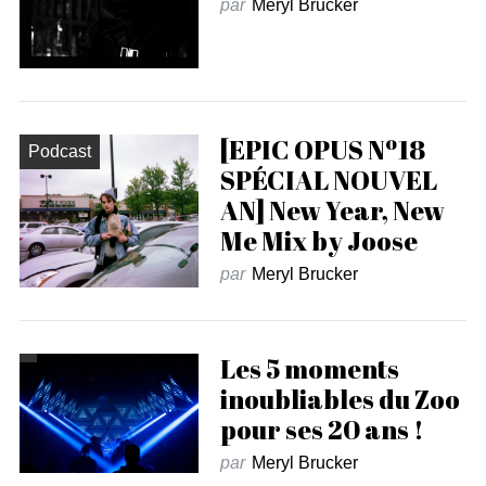
par
Meryl Brucker
[EPIC OPUS Nº18
Podcast
SPÉCIAL NOUVEL
AN] New Year, New
Me Mix by Joose
par
Meryl Brucker
Les 5 moments
inoubliables du Zoo
pour ses 20 ans !
par
Meryl Brucker