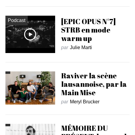
[EPIC OPUS N°7]
Podcast
STRB en mode
warm up
par
Julie Marti
Raviver la scène
lausannoise, par la
Main Mise
par
Meryl Brucker
MÉMOIRE DU