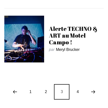
Alerte TECHNO &
ART au Motel
Campo !
par
Meryl Brucker
1
2
3
4