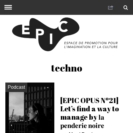
techno
Podcast
[EPIC OPUS Nº21]
Let’s find a way to
manage by 𝐥𝐚
𝐩𝐞𝐧𝐝𝐞𝐫𝐢𝐞 𝐧𝐨𝐢𝐫𝐞