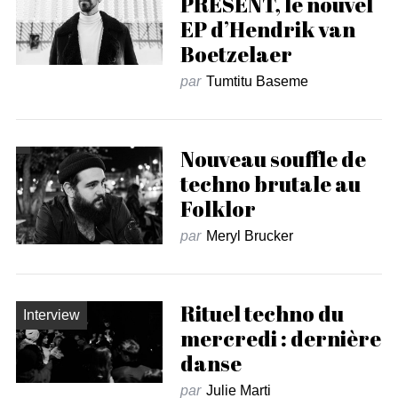
PRÉSENT, le nouvel
EP d’Hendrik van
Boetzelaer
par
Tumtitu Baseme
Nouveau souffle de
techno brutale au
Folklor
par
Meryl Brucker
Rituel techno du
Interview
mercredi : dernière
danse
par
Julie Marti