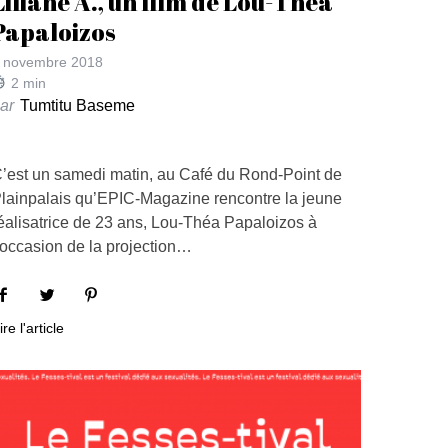
Liliane A., un film de Lou-Théa
Papaloizos
 novembre 2018
2
min
ar
Tumtitu Baseme
’est un samedi matin, au Café du Rond-Point de
lainpalais qu’EPIC-Magazine rencontre la jeune
éalisatrice de 23 ans, Lou-Théa Papaloizos à
’occasion de la projection…
ire l'article