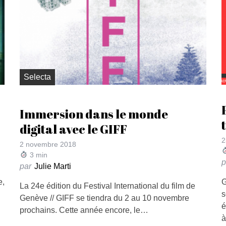
Selecta
Immersion dans le monde
digital avec le GIFF
2
2 novembre 2018
3
min
p
par
Julie Marti
e,
G
La 24e édition du Festival International du film de
s
Genève // GIFF se tiendra du 2 au 10 novembre
é
prochains. Cette année encore, le…
à