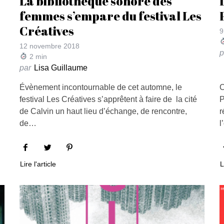
La bibliothèque sonore des
femmes s’empare du festival Les
Créatives
9
12 novembre 2018
p
2
min
par
Lisa Guillaume
Évènement incontournable de cet automne, le
C
festival Les Créatives s’apprêtent à faire de la cité
P
de Calvin un haut lieu d’échange, de rencontre,
r
de…
l
Lire l'article
L