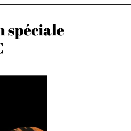
n spéciale
C