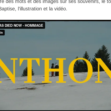
re des mots et des images sur ses souvenirs, le tou
ptise, l’illustration et la vidéo.