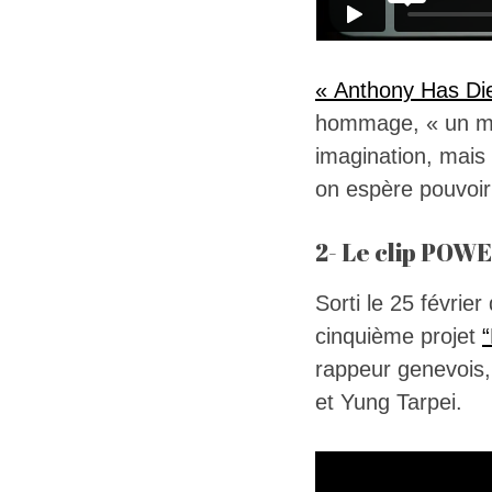
« Anthony Has Di
hommage, « un moy
imagination, mais 
on espère pouvoir
2- Le clip POW
Sorti le 25 févrie
cinquième projet
rappeur genevois,
et Yung Tarpei.