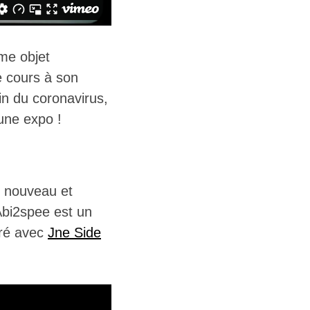
mme objet
e cours à son
fin du coronavirus,
une expo !
on nouveau et
Abi2spee est un
oré avec
Jne Side