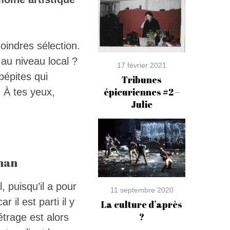
oindres sélection.
 au niveau local ?
17 février 2021
 pépites qui
Tribunes
épicuriennes #2 –
 À tes yeux,
Julie
ehan
, puisqu’il a pour
11 septembre 2020
il est parti il y
La culture d’après
?
étrage est alors