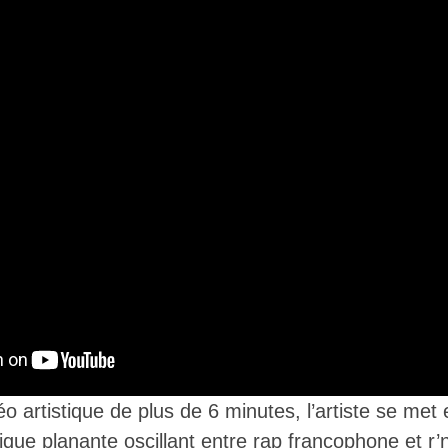
éo artistique de plus de 6 minutes, l’artiste se met
ue planante oscillant entre rap francophone et r’n