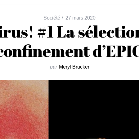
Société
27 mars 2020
rus! #1 La sélectio
confinement d’EPI
par
Meryl Brucker