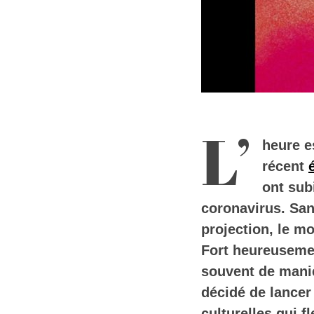
L’
heure e
récent
ont sub
coronavirus. Sans
projection, le mo
Fort heureusement
souvent de maniè
décidé de lancer 
culturelles qui f