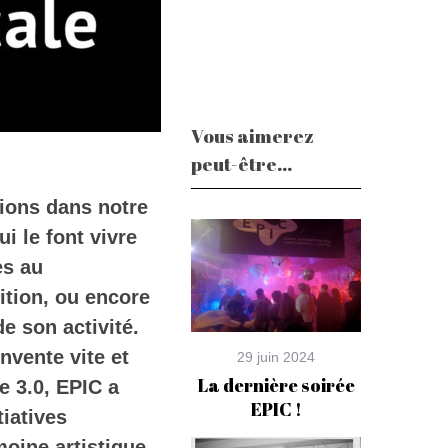
Vous aimerez
peut-être...
lions dans notre
ui le font vivre
es au
tition, ou encore
de son activité.
nvente vite et
29 juin 2024
La dernière soirée
e 3.0, EPIC a
EPIC !
tiatives
imoine artistique