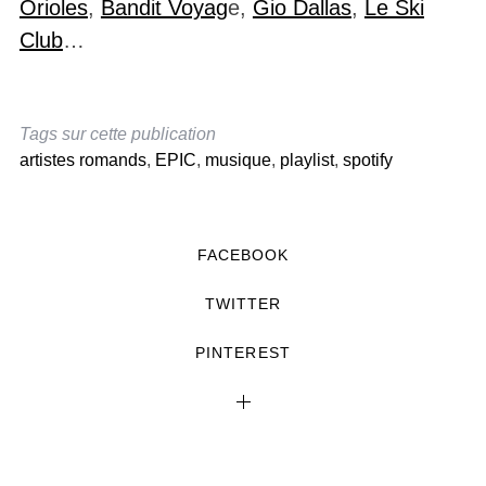
Orioles
,
Bandit Voyag
e,
Gio Dallas
,
Le Ski
Club
…
Tags sur cette publication
artistes romands
,
EPIC
,
musique
,
playlist
,
spotify
FACEBOOK
TWITTER
PINTEREST