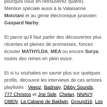
pourquoi vous en retrouverez quatre).
Mention spéciale aussi à la Valaisanne
Moictani
et au génie électronique jurassien
Gaspard Narby
.
Et parce qu’il faut parler des découvertes plus
récentes et pleines de promesses, foncez
écouter
MATHYLDA
,
MEA
ou encore
Surya
,
toutes des reines en plein essor.
Et si tu souhaites en savoir plus sur quelques
profils, découvre les interviews de ces artistes
playlistés :
Veeqz
,
Badnaiy
,
Dibby Sounds
,
777 Christos
et
Jne Side
,
Chelan
,
NNAVY
,
OBEN
,
La Cabane de Baldwin
,
Ground16
,
Los